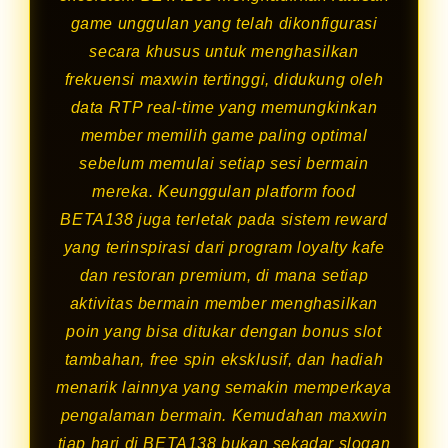
game unggulan yang telah dikonfigurasi
secara khusus untuk menghasilkan
frekuensi maxwin tertinggi, didukung oleh
data RTP real-time yang memungkinkan
member memilih game paling optimal
sebelum memulai setiap sesi bermain
mereka. Keunggulan platform food
BETA138 juga terletak pada sistem reward
yang terinspirasi dari program loyalty kafe
dan restoran premium, di mana setiap
aktivitas bermain member menghasilkan
poin yang bisa ditukar dengan bonus slot
tambahan, free spin eksklusif, dan hadiah
menarik lainnya yang semakin memperkaya
pengalaman bermain. Kemudahan maxwin
tiap hari di BETA138 bukan sekadar slogan