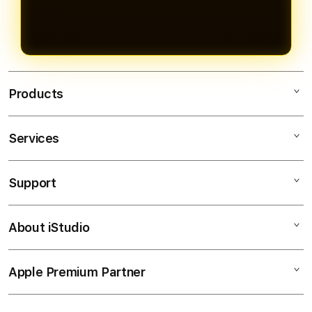
rekening yang Anda daftarkan sudah
waktu kurang dari dua menit.
atau memiliki pertanyaan, tim
seluruh informasi pribadi dan
benar untuk menghindari kendala
layanan pelanggan kami siap
riwayat transaksi Anda. Anda tidak
dalam proses pengiriman dana.
membantu Anda selama dua puluh
perlu khawatir, karena kami
empat jam melalui fitur live chat atau
menjamin kerahasiaan data seluruh
Products
kontak resmi lainnya. Staf kami yang
pengguna kami dari pihak ketiga
profesional akan memberikan solusi
yang tidak bertanggung jawab.
Services
BETA138
cepat dan tepat untuk memastikan
Platform Toto
kenyamanan Anda dalam bermain.
Support
AppleCare+
Platform Togel
Corporate
Toto Togel
About iStudio
My Account
BETA138
Agen Toto
Collection & Delivery
Elush Service Provider
Agen Togel
Apple Premium Partner
About Us
Returns & Exchanges
Financing Options
Toto Macau
Find an iStudio near you
Contact Us