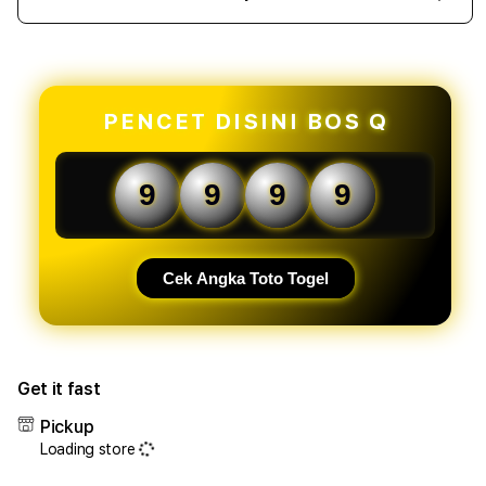
Decrease
Incr
quantity
quant
for
for
BETA138:
BETA
Platform
Plat
Food
Food
PENCET DISINI BOS Q
Situs
Situs
Slot
Slot
Gacor
Gaco
9
9
9
9
Online
Onlin
&
&
SLOT777
SLOT
Gampang
Gam
Cek Angka Toto Togel
Maxwin
Maxw
Tiap
Tiap
Hari
Hari
Get it fast
Pickup
Loading store