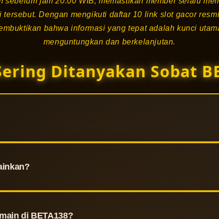
 sebelum jam 20.00 WIB, memastikan member selalu memili
i tersebut. Dengan mengikuti daftar 10 link slot gacor res
membuktikan bahwa informasi yang tepat adalah kunci utam
menguntungkan dan berkelanjutan.
Sering Ditanyakan Sobat B
judi slot online terpercaya yang menyediakan berbagai p
i bagi para pemainnya.
ainkan?
nakan sistem enkripsi data tercanggih untuk melindungi 
ng dan nyaman tanpa khawatir akan kebocoran data.
rmain di BETA138?