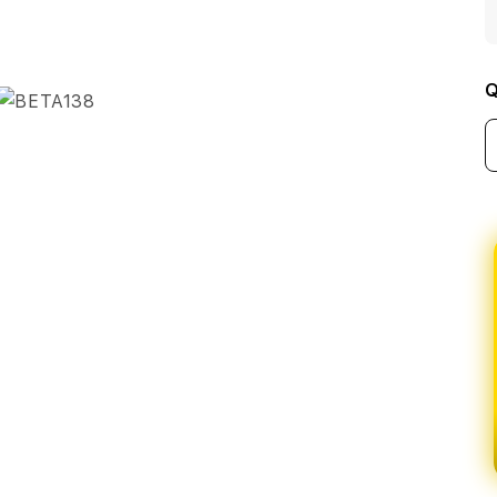
Q
Open
media
5
in
modal