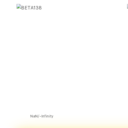
Open
media
6
in
modal
Open
of
NaN
/
-Infinity
media
8