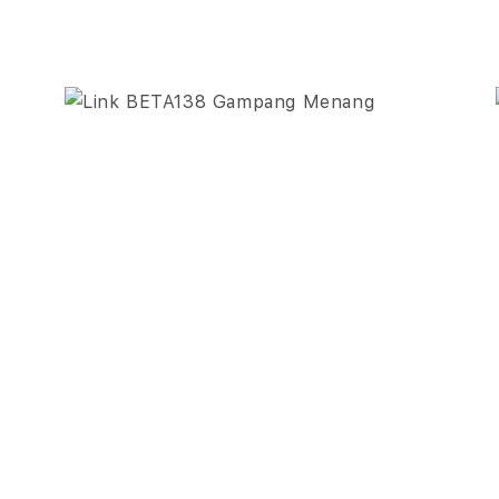
Open
media
4
in
modal