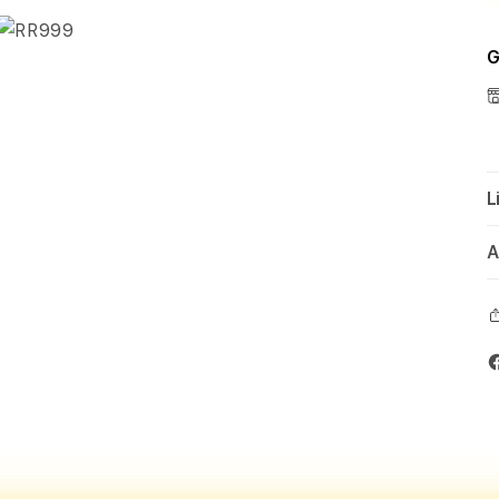
Open
media
G
7
in
modal
L
A
Open
media
9