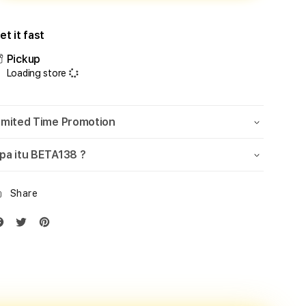
et it fast
Pickup
Loading store
imited Time Promotion
pa itu BETA138 ?
Share