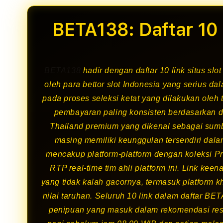
in
modal
BETA138: Daftar 10
BETA138
hadir dengan daftar 10 link situs slo
oleh para bettor slot Indonesia yang serius d
pada proses seleksi ketat yang dilakukan oleh
pembayaran paling konsisten berdasarkan da
Thailand premium yang dikenal sebagai sumber 
masing memiliki keunggulan tersendiri dala
mencakup platform-platform dengan koleksi P
RTP real-time tim ahli platform ini. Link ke
yang tidak kalah gacornya, termasuk platform k
nilai taruhan. Seluruh 10 link dalam daftar BE
penipuan yang masuk dalam rekomendasi resm