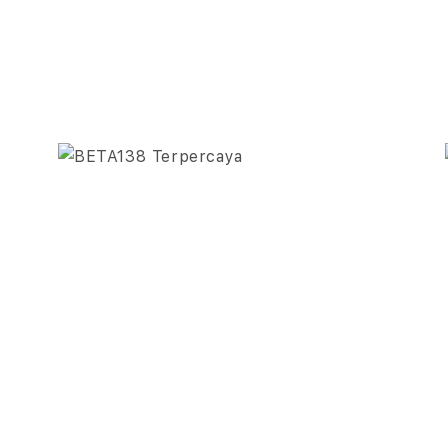
Open
media
2
in
modal